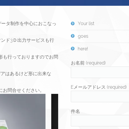
ADデータ制作を中心におこなっ
Your list
goes
マンド3Ｄ出力サービスも行
here!
形も行っておりますのでお問
お名前 (required)
デアはあるけど形に出来な
Eメールアドレス (required)
にお問合せください。
件名