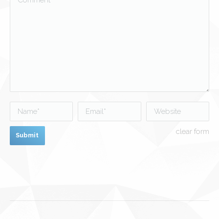
Name *
Email *
Website
clear form
Submit