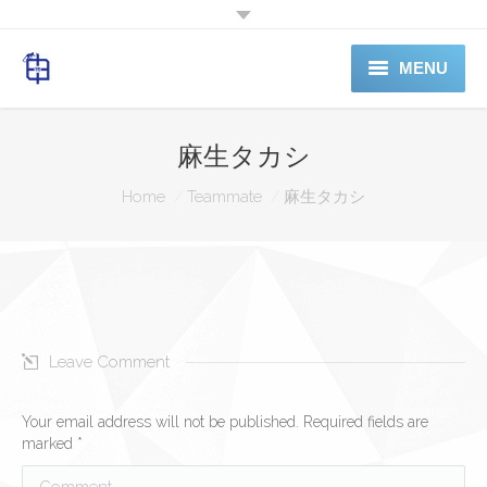
MENU
ホーム
麻生タカシ
料金表
You are here:
Home
Teammate
麻生タカシ
電話予約
SERVICE
ABOUTUS
Leave Comment
Shop（準備中）
お問合せ
Your email address will not be published. Required fields are
marked
*
Comment