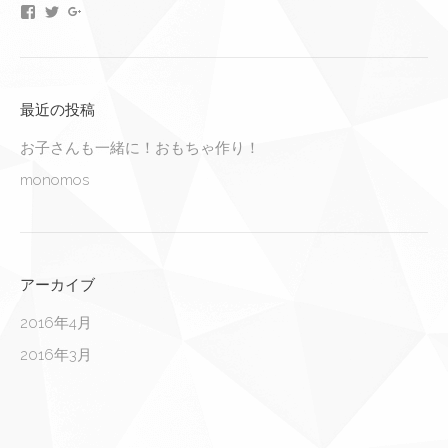
monomos
monomos
monomos
さ
さ
さ
ん
ん
ん
の
の
の
プ
プ
プ
ロ
ロ
ロ
フ
フ
フ
最近の投稿
ィ
ィ
ィ
ー
ー
ー
お子さんも一緒に！おもちゃ作り！
ル
ル
ル
を
を
を
monomos
Facebook
Twitter
Google+
で
で
で
表
表
表
示
示
示
アーカイブ
2016年4月
2016年3月