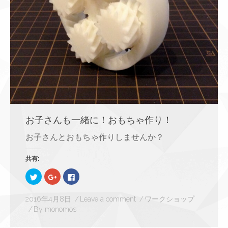
お子さんも一緒に！おもちゃ作り！
お子さんとおもちゃ作りしませんか？
共有:
ク
ク
Facebook
リ
リ
で
ッ
ッ
共
ク
ク
有
し
し
す
2016年4月8日
Leave a comment
ワークショップ
て
て
る
By
monomos
Twitter
Google+
に
で
で
は
共
共
ク