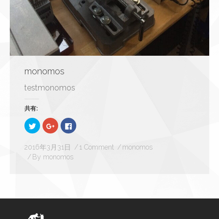
monomos
testmonomos
共有:
ク
ク
Facebook
リ
リ
で
ッ
ッ
共
ク
ク
有
し
し
す
2016年3月31日
1 Comment
monomos
て
て
る
By
monomos
Twitter
Google+
に
で
で
は
共
共
ク
有
有
リ
(新
(新
ッ
し
し
ク
い
い
し
ウ
ウ
て
ィ
ィ
く
ン
ン
だ
ド
ド
さ