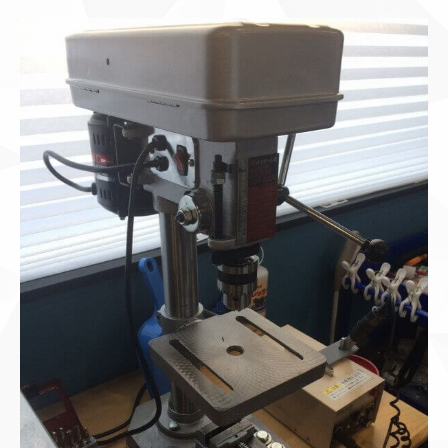
有
有
リ
(新
(新
ッ
し
し
ク
い
い
し
ウ
ウ
て
ィ
ィ
く
ン
ン
だ
ド
ド
さ
ウ
ウ
い
で
で
(新
開
開
し
き
き
い
ま
ま
ウ
す)
す)
ィ
ン
ド
ウ
で
開
き
ま
す)