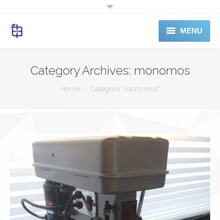
MENU
ホーム
Category Archives:
monomos
料金表
You are here:
Home
Category "monomos"
電話予約
SERVICE
ABOUTUS
Shop（準備中）
お問合せ