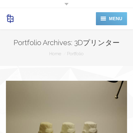
MENU
ホーム
Portfolio Archives:
3Dプリンター
料金表
You are here:
Home
Portfolio
電話予約
SERVICE
ABOUTUS
Shop（準備中）
お問合せ