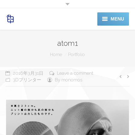
MENU
ホーム
atom1
料金表
You are here:
Home
Portfolio
電話予約
2016年3月31日
Leave a comment
SERVICE
3Dプリンター
By
monomos
ABOUTUS
Shop（準備中）
お問合せ