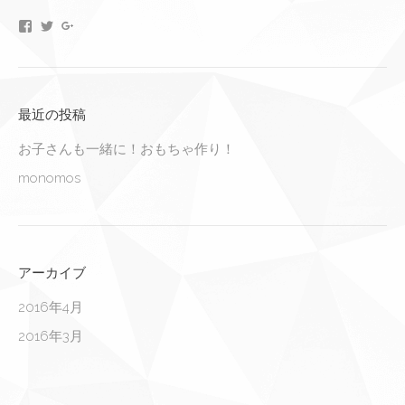
monomos
monomos
monomos
さ
さ
さ
ん
ん
ん
の
の
の
プ
プ
プ
ロ
ロ
ロ
フ
フ
フ
最近の投稿
ィ
ィ
ィ
ー
ー
ー
お子さんも一緒に！おもちゃ作り！
ル
ル
ル
を
を
を
monomos
Facebook
Twitter
Google+
で
で
で
表
表
表
示
示
示
アーカイブ
2016年4月
2016年3月