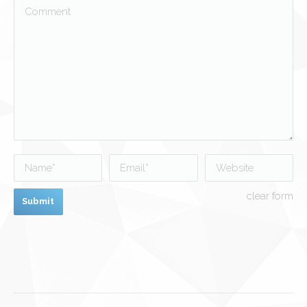
ウ
ウ
い
Comment
で
で
(新
開
開
し
き
き
い
ま
ま
ウ
す)
す)
ィ
ン
ド
ウ
で
開
き
ま
す)
Name *
Email *
Website
clear form
Submit