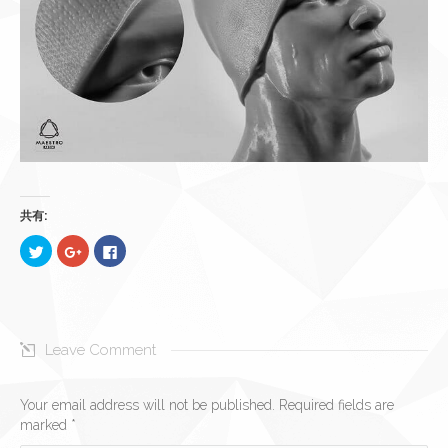
共有:
ク
ク
Facebook
リ
リ
で
ッ
ッ
共
ク
ク
有
し
し
す
て
て
る
Twitter
Google+
に
で
で
は
共
共
ク
Leave Comment
有
有
リ
(新
(新
ッ
し
し
ク
い
い
し
ウ
ウ
て
Your email address will not be published. Required fields are
ィ
ィ
く
marked
*
ン
ン
だ
ド
ド
さ